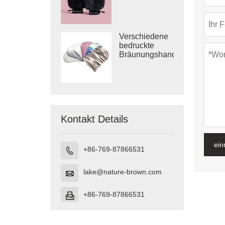
Bräunungslotion
und
Bräunungswasser
Verschiedene
bedruckte
Bräunungshandschuhe
mit Logo
bedruckte
Selbstbräunerhandschuhe
Kontakt Details
ein
+86-769-87866531

lake@nature-brown.com

+86-769-87866531
