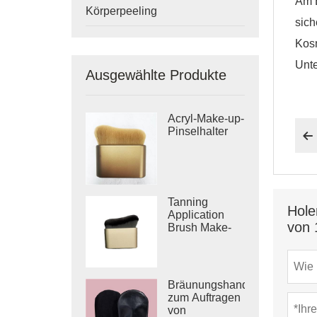
Am E
Körperpeeling
sich
Kosm
Unt
Ausgewählte Produkte
Acryl-Make-up-
Pinselhalter

Tanning
Hole
Application
von 
Brush Make-
up-Pinsel in
Reisegröße
Bräunungshandschuhe
zum Auftragen
von