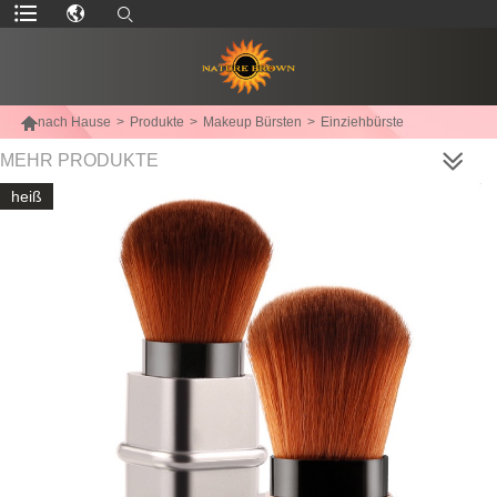

nach Hause
>
Produkte
>
Makeup Bürsten
>
Einziehbürste
MEHR PRODUKTE
heiß