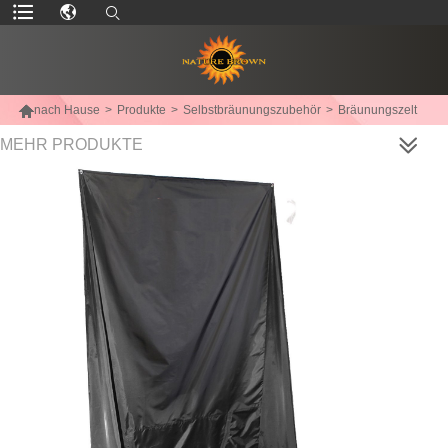

nach Hause
>
Produkte
>
Selbstbräunungszubehör
>
Bräunungszelt
MEHR PRODUKTE