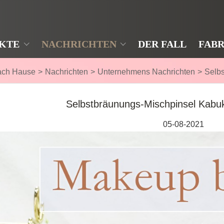
KTE
NACHRICHTEN
DER FALL
FABR
ach Hause
>
Nachrichten
>
Unternehmens Nachrichten
>
Selb
Selbstbräunungs-Mischpinsel Kabu
05-08-2021