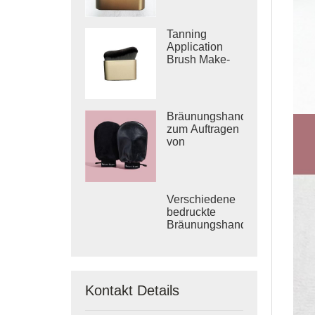
Tanning
Application
Brush Make-
up-Pinsel in
Reisegröße
Bräunungshandschuhe
zum Auftragen
von
Bräunungslotion
und
Bräunungswasser
Verschiedene
bedruckte
Bräunungshandschuhe
mit Logo
bedruckte
Selbstbräunerhandschuhe
Kontakt Details