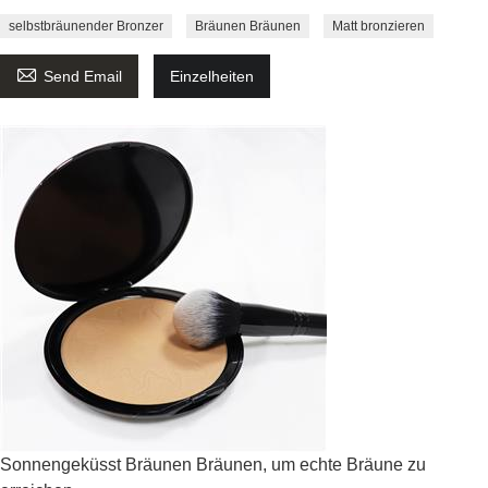
selbstbräunender Bronzer
Bräunen Bräunen
Matt bronzieren

Send Email
Einzelheiten
Sonnengeküsst Bräunen Bräunen, um echte Bräune zu