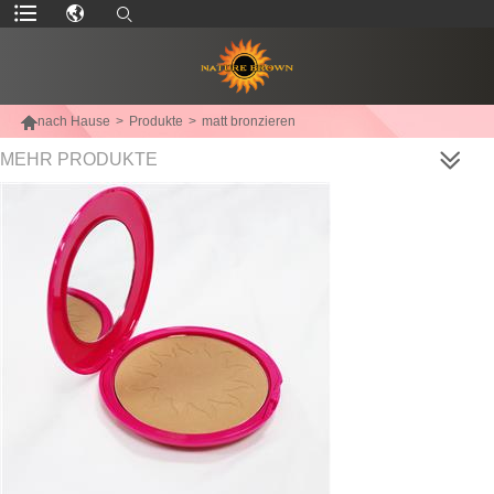

nach Hause
>
Produkte
>
matt bronzieren
MEHR PRODUKTE