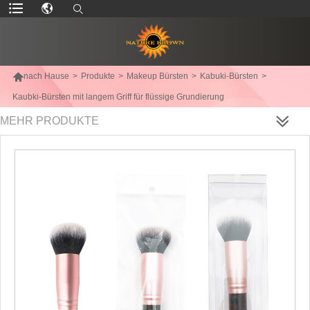

nach Hause
>
Produkte
>
Makeup Bürsten
>
Kabuki-Bürsten
>
Kaubki-Bürsten mit langem Griff für flüssige Grundierung
MEHR PRODUKTE